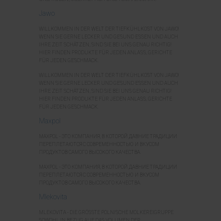
Jawo
WILLKOMMEN IN DER WELT DER TIEFKÜHLKOST VON JAWO!
WENN SIE GERNE LECKER UND GESUND ESSEN UND AUCH
IHRE ZEIT SCHÄTZEN, SIND SIE BEI UNS GENAU RICHTIG!
HIER FINDEN PRODUKTE FÜR JEDEN ANLASS, GERICHTE
FÜR JEDEN GESCHMACK.
WILLKOMMEN IN DER WELT DER TIEFKÜHLKOST VON JAWO!
WENN SIE GERNE LECKER UND GESUND ESSEN UND AUCH
IHRE ZEIT SCHÄTZEN, SIND SIE BEI UNS GENAU RICHTIG!
HIER FINDEN PRODUKTE FÜR JEDEN ANLASS, GERICHTE
FÜR JEDEN GESCHMACK.
Maxpol
MAXPOL - ЭТО КОМПАНИЯ, В КОТОРОЙ ДАВНИЕ ТРАДИЦИИ
ПЕРЕПЛЕТАЮТСЯ С СОВРЕМЕННОСТЬЮ И ВКУСОМ
ПРОДУКТОВ САМОГО ВЫСОКОГО КАЧЕСТВА.
MAXPOL - ЭТО КОМПАНИЯ, В КОТОРОЙ ДАВНИЕ ТРАДИЦИИ
ПЕРЕПЛЕТАЮТСЯ С СОВРЕМЕННОСТЬЮ И ВКУСОМ
ПРОДУКТОВ САМОГО ВЫСОКОГО КАЧЕСТВА.
Mlekovita
MLEKOVITA - DIE GRÖSSTE POLNISCHE MOLKEREIGRUPPE
SOWOHL IN BEZUG AUF DAS VOLUMEN DER