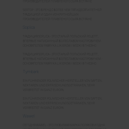
ПРОИЗВОДИТЕЛЕЙ ПЛАВЛЕНОГО СЫРА В СТРАНЕ.
SERTOP - ЭТО БРЕНД С БОЛЕЕ ЧЕМ ПЯТИДЕСЯТИЛЕТНЕЙ
ТРАДИЦИЕЙ И ОДИН ИЗ КРУПНЕЙШИХ
ПРОИЗВОДИТЕЛЕЙ ПЛАВЛЕНОГО СЫРА В СТРАНЕ.
Soplica
ТРАДИЦИЯ SOPLICA - ЭТО СТАРЫЙ ПОЛЬСКИЙ РЕЦЕПТ,
ВПЕРВЫЕ НАПИСАННЫЙ БОЛЕСЛАВОМ КАСПРОВИЧЕМ -
ОСНОВАТЕЛЕМ FABRYKA LIKIERÓW I WÓDKI В ГНЕЗНО.
ТРАДИЦИЯ SOPLICA - ЭТО СТАРЫЙ ПОЛЬСКИЙ РЕЦЕПТ,
ВПЕРВЫЕ НАПИСАННЫЙ БОЛЕСЛАВОМ КАСПРОВИЧЕМ -
ОСНОВАТЕЛЕМ FABRYKA LIKIERÓW I WÓDKI В ГНЕЗНО.
Tymbark
EIN FÜHRENDER POLNISCHER HERSTELLER VON SÄFTEN,
NEKTAREN UND ERFRISCHUNGSGETRÄNKEN, SEHR
VERBREITET IN GANZ EUROPA.
EIN FÜHRENDER POLNISCHER HERSTELLER VON SÄFTEN,
NEKTAREN UND ERFRISCHUNGSGETRÄNKEN, SEHR
VERBREITET IN GANZ EUROPA.
Wawel
СЕГОДНЯ WAWEL - ЭТО ЛЮБИМАЯ МАРКА ПОЛЯКОВ И ОДНА