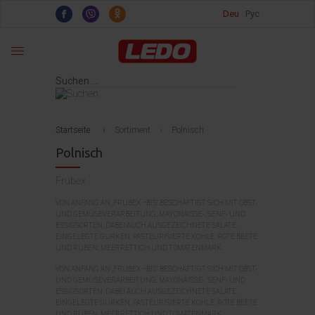
Deu
Рус
Startseite
›
Sortiment
›
Polnisch
Polnisch
Frubex
VON ANFANG AN
„FRUBEX –BIS”
BESCHÄFTIGT SICH MIT OBST-
UND GEMÜSEVERARBEITUNG, MAYONAISSE-, SENF- UND
ESSIGSORTEN, DABEI AUCH AUSGEZEICHNETE SALATE,
EINGELEGTE GURKEN, PASTEURISIERTE KOHLE, ROTE BEETE
UND RÜBEN, MEERRETTICH UND TOMATENMARK.
VON ANFANG AN
„FRUBEX –BIS”
BESCHÄFTIGT SICH MIT OBST-
UND GEMÜSEVERARBEITUNG, MAYONAISSE-, SENF- UND
ESSIGSORTEN, DABEI AUCH AUSGEZEICHNETE SALATE,
EINGELEGTE GURKEN, PASTEURISIERTE KOHLE, ROTE BEETE
UND RÜBEN, MEERRETTICH UND TOMATENMARK.