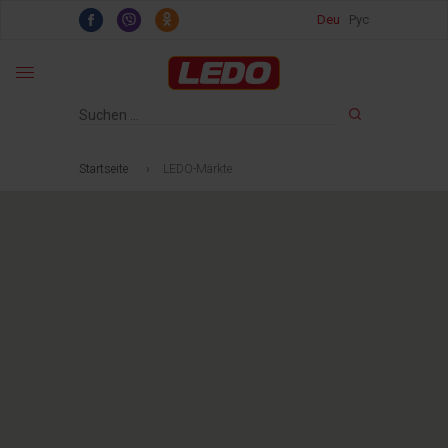
Deu
Рус
Startseite
›
LEDO-Märkte