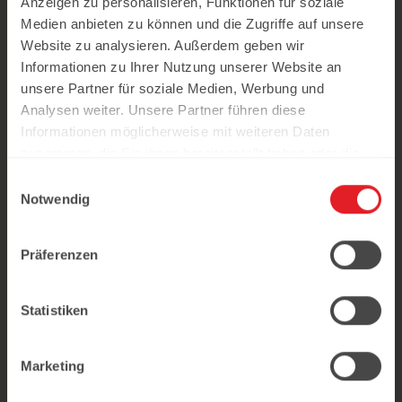
Anzeigen zu personalisieren, Funktionen für soziale
Medien anbieten zu können und die Zugriffe auf unsere
Website zu analysieren. Außerdem geben wir
Informationen zu Ihrer Nutzung unserer Website an
unsere Partner für soziale Medien, Werbung und
Analysen weiter. Unsere Partner führen diese
Informationen möglicherweise mit weiteren Daten
zusammen, die Sie ihnen bereitgestellt haben oder die
sie im Rahmen Ihrer Nutzung der Dienste gesammelt
Einwilligungsauswahl
haben.
Notwendig
Präferenzen
Statistiken
Marketing