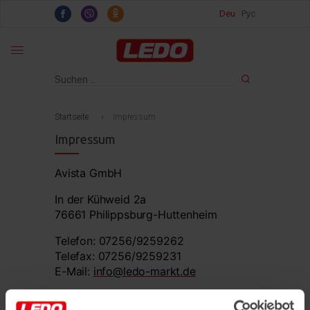
Deu
Рус
Startseite
›
Impressum
Impressum
Avista GmbH
In der Kühweid 2a
76661 Philippsburg-Huttenheim
Telefon: 07256/9259262
Telefax: 07256/9259231
E-Mail:
info@ledo-markt.de