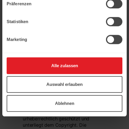
Präferenzen
Haftungshinweis und Copyright
Statistiken
Für die Richtigkeit und Vollständigkeit
der Informationen, die auf dieser
Marketing
Webseite veröffentlicht sind,
übernimmt LEDO keine Gewähr. Alle
Inhalte dieser Webseite dienen
ausschließlich der unverbindlichen,
Alle zulassen
allgemeinen Information und ersetzen
keine professionelle Beratung.
Auswahl erlauben
Eine kommerzielle Nutzung der Inhalte
ist ohne ausdrückliche Genehmigung
von LEDO nicht erlaubt. Alle Inhalte
Ablehnen
dieser Webseite (Texte, Bilder,
Animationen, Grafiken) ist
urheberrechtlich geschützt und
unterliegt dem Copyright. Die