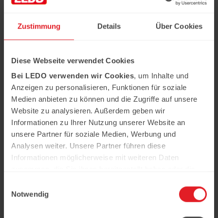
Vertreten durch:
Zustimmung
Details
Über Cookies
Geschäftsführer - Denis Piwzajew
Diese Webseite verwendet Cookies
Registereintrag:
Bei LEDO verwenden wir Cookies
, um Inhalte und
Eingetragen im Handelsregister.
Anzeigen zu personalisieren, Funktionen für soziale
Registergericht: Mannheim
Medien anbieten zu können und die Zugriffe auf unsere
Registernummer: HRB109802
Website zu analysieren. Außerdem geben wir
Informationen zu Ihrer Nutzung unserer Website an
unsere Partner für soziale Medien, Werbung und
Umsatzsteuer-ID:
Analysen weiter. Unsere Partner führen diese
Umsatzsteuer-Identifikationsnummer
Informationen möglicherweise mit weiteren Daten
nach §27a Umsatzsteuergesetz:
zusammen, die Sie ihnen bereitgestellt haben oder die
DE219549237
sie im Rahmen Ihrer Nutzung der Dienste gesammelt
Einwilligungsauswahl
haben.
Notwendig