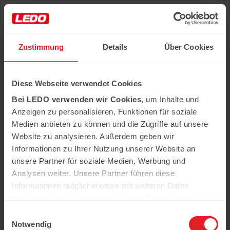
Deu
Рус
Zustimmung
Details
Über Cookies
Hast du das Rezept gehabt?
Diese Webseite verwendet Cookies
Alle notwendigen Produkte können Sie im Netzwerk
unserer Supermärkte Ledo kaufen
Bei LEDO verwenden wir Cookies
, um Inhalte und
Erfahren Sie mehr
Anzeigen zu personalisieren, Funktionen für soziale
Medien anbieten zu können und die Zugriffe auf unsere
Website zu analysieren. Außerdem geben wir
Informationen zu Ihrer Nutzung unserer Website an
In der Kühweid 2a D-76661 Philippsburg-
Huttenheim
unsere Partner für soziale Medien, Werbung und
ledo.informiert@ledo-markt.de
Analysen weiter. Unsere Partner führen diese
Informationen möglicherweise mit weiteren Daten
zusammen, die Sie ihnen bereitgestellt haben oder die
sie im Rahmen Ihrer Nutzung der Dienste gesammelt
Einwilligungsauswahl
Copyright © 2026 Ledo. Diese Webseite und
haben.
Notwendig
der gesamte Inhalt sind urheberrechtlich