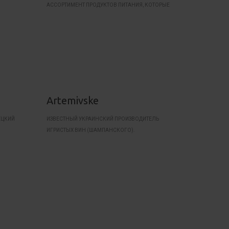
АССОРТИМЕНТ ПРОДУКТОВ ПИТАНИЯ, КОТОРЫЕ
ЗАЧАСТУЮ ДЕШЕВЛЕ ИЗВЕСТНЫХ МАРОК.
СООТНОШЕНИЕ ЦЕНА–КАЧЕСТВО ЧАСТО
ОЦЕНИВАЕТСЯ ПОТРЕБИТЕЛЯМИ КАК ОЧЕНЬ
ХОРОШЕЕ. АССОРТИМЕНТ ВКЛЮЧАЕТ РАЗЛИЧНЫЕ
ПРОДУКТЫ И КОНСЕРВЫ.
Artemivske
ЕЦКИЙ
ИЗВЕСТНЫЙ УКРАИНСКИЙ ПРОИЗВОДИТЕЛЬ
ИГРИСТЫХ ВИН (ШАМПАНСКОГО).