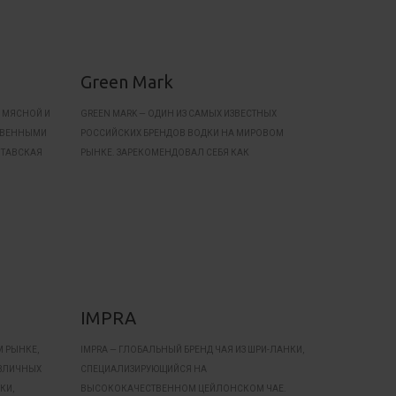
Green Mark
 МЯСНОЙ И
GREEN MARK — ОДИН ИЗ САМЫХ ИЗВЕСТНЫХ
ТВЕННЫМИ
РОССИЙСКИХ БРЕНДОВ ВОДКИ НА МИРОВОМ
ЛТАВСКАЯ
РЫНКЕ. ЗАРЕКОМЕНДОВАЛ СЕБЯ КАК
ВЫСОКОКАЧЕСТВЕННАЯ ВОДКА В СРЕДНЕМ
ЦЕНОВОМ СЕГМЕНТЕ.
IMPRA
 РЫНКЕ,
IMPRA — ГЛОБАЛЬНЫЙ БРЕНД ЧАЯ ИЗ ШРИ-ЛАНКИ,
АЗЛИЧНЫХ
СПЕЦИАЛИЗИРУЮЩИЙСЯ НА
КИ,
ВЫСОКОКАЧЕСТВЕННОМ ЦЕЙЛОНСКОМ ЧАЕ.