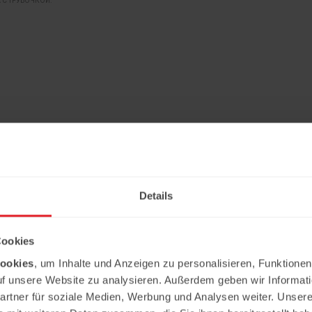
 С ТРУБОЧКОЙ.
im
Cанта Бремор
 ОДНА ИЗ САМЫХ ИЗВЕСТНЫХ КОМПАНИЙ
КОМПАНИЯ «САНТА БРЕМОР» - СОВМЕСТ
РУМЫНСКОЙ КОЛБАСЫ, ОСНОВАННАЯ
БЕЛОРУССКО-ГЕРМАНСКОЕ ПРЕДПРИЯТИ
ЬКИХ ВАЖНЫХ ЦЕННОСТЯХ: ЗАБОТА О
ОСНОВАННОЕ В 1998 ГОДУ. ОСНОВНЫМ
Details
ВЕТСТВЕННОСТЬ, ИННОВАЦИИ, ТРАДИЦИИ
НАПРАВЛЕНИЕМ ДЕЯТЕЛЬНОСТИ КОМПА
О. МЫ ПРЕДЛАГАЕМ РАЗНООБРАЗНЫЕ
ЯВЛЯЕТСЯ ПРОИЗВОДСТВО ПРЕСЕРВ И Д
ОДУКТЫ.
ПРОДУКТОВ ПИТАНИЯ.
Cookies
ookies
, um Inhalte und Anzeigen zu personalisieren, Funktionen
uf unsere Website zu analysieren. Außerdem geben wir Informat
rtner für soziale Medien, Werbung und Analysen weiter. Unsere