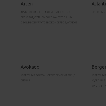
Arteni
Atlant
АРМЯНСКИЙ БРЕНД ARTENI — ИЗВЕСТНЫЙ
БРЕНД РЫБ
ПРОИЗВОДИТЕЛЬ ВЫСОКОКАЧЕСТВЕННЫХ
ОВОЩНЫХ И ФРУКТОВЫХ КОНСЕРВОВ, А ТАКЖЕ
ТРАДИЦИОННЫХ АРМЯНСКИХ ДЕЛИКАТЕСОВ.
Avokado
Berge
ИЗВЕСТНЫЙ ВОСТОЧНОЕВРОПЕЙСКИЙ БРЕНД
ИЗВЕСТНЫЙ
СПЕЦИЙ.
ИЗДЕЛИЙ. 
МНОГИЕ ТР
КОЛБАСЫ, Т
«КРАКОВСКА