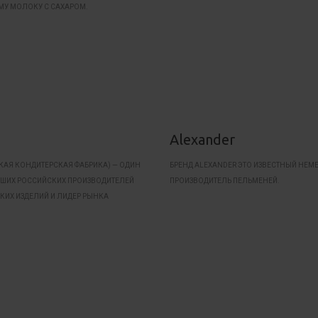
У МОЛОКУ С САХАРОМ.
Alexander
СКАЯ КОНДИТЕРСКАЯ ФАБРИКА) — ОДИН
БРЕНД ALEXANDER ЭТО ИЗВЕСТНЫЙ НЕМ
ЙШИХ РОССИЙСКИХ ПРОИЗВОДИТЕЛЕЙ
ПРОИЗВОДИТЕЛЬ ПЕЛЬМЕНЕЙ.
КИХ ИЗДЕЛИЙ И ЛИДЕР РЫНКА
НЫХ «ВОСТОЧНЫХ» СЛАДОСТЕЙ В
 ЕВРОПЕ.