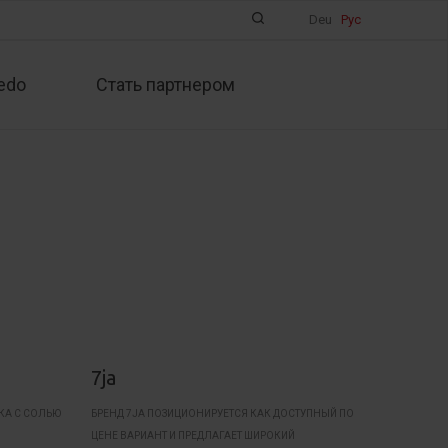
Deu
Рус
edo
Стать партнером
7ja
КА С СОЛЬЮ
БРЕНД 7JA ПОЗИЦИОНИРУЕТСЯ КАК ДОСТУПНЫЙ ПО
ЦЕНЕ ВАРИАНТ И ПРЕДЛАГАЕТ ШИРОКИЙ