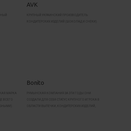
AVK
ПНЫЙ
КРУПНЫЙ УКРАИНСКИЙ ПРОИЗВОДИТЕЛЬ
КОНДИТЕРСКИХ ИЗДЕЛИЙ (ШОКОЛАД И СНЕКИ).
Bonito
СКАЯ МАРКА
РУМЫНСКАЯ КОМПАНИЯ ЗА ЭТИ ГОДЫ ОНИ
ДЕ ВСЕГО
СОЗДАЛИ ДЛЯ СЕБЯ СТАТУС КРУПНОГО ИГРОКА В
БНЫМИ).
ОБЛАСТИ ВЫПЕЧКИ, КОНДИТЕРСКИХ ИЗДЕЛИЙ,
ПОЛУФАБРИКАТОВ И ЗАМОРОЖЕННЫХ ПРОДУКТОВ.