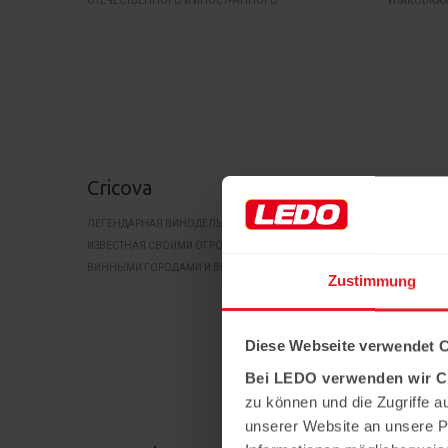
ОТЕЧЕСТВЕННОГО И ИНОСТРАННОГО
УПАКОВКАХ
ПРОИЗВОДСТВА.
Cricova
Cris-T
ЛЕГЕНДАРНАЯ ВИНОДЕЛЬНЯ ИЗ МОЛДОВЫ,
CRIS-TIM -
ИЗВЕСТНАЯ СВОИМИ ОГРОМНЫМИ ПОДЗЕМНЫМИ
НА РЫНКЕ 
ВИННЫМИ ГОРОДАМИ И ВЫСОКОКАЧЕСТВЕННЫМИ
НА НЕСКОЛ
Zustimmung
ИГРИСТЫМИ ВИНАМИ.
ЛЮДЯХ, ОТ
И КАЧЕСТВ
СВЕЖИЕ ПР
Diese Webseite verwendet 
Bei LEDO verwenden wir C
zu können und die Zugriffe a
unserer Website an unsere Pa