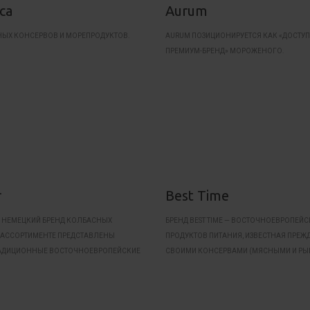
ica
Aurum
НЫХ КОНСЕРВОВ И МОРЕПРОДУКТОВ.
AURUM ПОЗИЦИОНИРУЕТСЯ КАК «ДОСТУ
ПРЕМИУМ-БРЕНД» МОРОЖЕНОГО.
r
Best Time
 НЕМЕЦКИЙ БРЕНД КОЛБАСНЫХ
БРЕНД BEST TIME — ВОСТОЧНОЕВРОПЕЙ
В АССОРТИМЕНТЕ ПРЕДСТАВЛЕНЫ
ПРОДУКТОВ ПИТАНИЯ, ИЗВЕСТНАЯ ПРЕЖ
АДИЦИОННЫЕ ВОСТОЧНОЕВРОПЕЙСКИЕ
СВОИМИ КОНСЕРВАМИ (МЯСНЫМИ И РЫ
АКИЕ КАК «ДОКТОРСКАЯ»,
Я» И ДР.