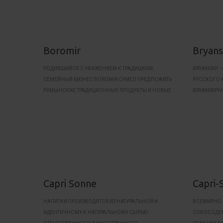
Boromir
Bryans
РОДИВШИЙСЯ С УВАЖЕНИЕМ К ТРАДИЦИЯМ,
BRYANSKIY
СЕМЕЙНЫЙ БИЗНЕС BOROMIR СУМЕЛ ПРЕДЛОЖИТЬ
РУССКОГО 
РУМЫНСКИЕ ТРАДИЦИОННЫЕ ПРОДУКТЫ И НОВЫЕ
BRYANSKPIV
ПРОДУКТЫ, НАЧИНАЯ С НЕБОЛЬШОЙ ПЕКАРНИ В
СОПРОВОЖДЕНИИ МЕЛЬНИЦЫ.
Capri Sonne
Capri-
НАПИТКИ ПРОИЗВОДЯТСЯ ИЗ НАТУРАЛЬНОЙ И
ВСЕМИРНО 
ИДЕНТИЧНОМУ К НАТУРАЛЬНОМУ СЫРЬЮ
СОКОСОДЕР