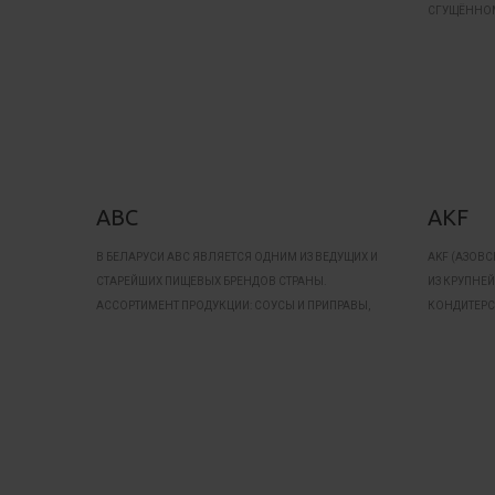
СГУЩЁННОМ
ABC
AKF
В БЕЛАРУСИ ABC ЯВЛЯЕТСЯ ОДНИМ ИЗ ВЕДУЩИХ И
AKF (АЗОВ
СТАРЕЙШИХ ПИЩЕВЫХ БРЕНДОВ СТРАНЫ.
ИЗ КРУПНЕ
АССОРТИМЕНТ ПРОДУКЦИИ: СОУСЫ И ПРИПРАВЫ,
КОНДИТЕРС
НАПИТКИ И КОНСЕРВЫ.
ТРАДИЦИОН
ВОСТОЧНОЙ