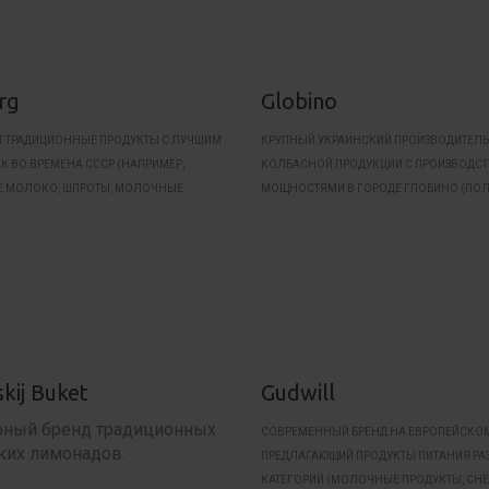
rg
Globino
Т ТРАДИЦИОННЫЕ ПРОДУКТЫ С ЛУЧШИМ
КРУПНЫЙ УКРАИНСКИЙ ПРОИЗВОДИТЕЛЬ
К ВО ВРЕМЕНА СССР (НАПРИМЕР,
КОЛБАСНОЙ ПРОДУКЦИИ С ПРОИЗВОДС
 МОЛОКО, ШПРОТЫ, МОЛОЧНЫЕ
МОЩНОСТЯМИ В ГОРОДЕ ГЛОБИНО (ПО
 ДР.).
ОБЛАСТЬ).
skij Buket
Gudwill
рный бренд традиционных
СОВРЕМЕННЫЙ БРЕНД НА ЕВРОПЕЙСКОМ
ких лимонадов.
ПРЕДЛАГАЮЩИЙ ПРОДУКТЫ ПИТАНИЯ Р
КАТЕГОРИЙ (МОЛОЧНЫЕ ПРОДУКТЫ, СНЕ