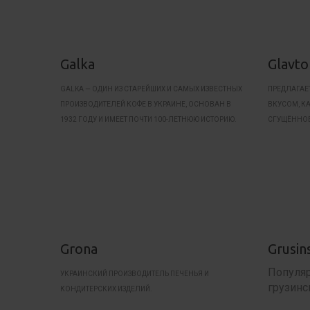
Galka
Glavto
GALKA — ОДИН ИЗ СТАРЕЙШИХ И САМЫХ ИЗВЕСТНЫХ
ПРЕДЛАГАЕ
ПРОИЗВОДИТЕЛЕЙ КОФЕ В УКРАИНЕ, ОСНОВАН В
ВКУСОМ, КА
1932 ГОДУ И ИМЕЕТ ПОЧТИ 100-ЛЕТНЮЮ ИСТОРИЮ.
СГУЩЁННОЕ
ПРОДУКТЫ И
Grona
Grusin
Популя
УКРАИНСКИЙ ПРОИЗВОДИТЕЛЬ ПЕЧЕНЬЯ И
грузинс
КОНДИТЕРСКИХ ИЗДЕЛИЙ.