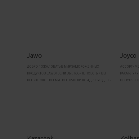
Jawo
Joyco
ДОБРО ПОЖАЛОВАТЬ В МИР ЗАМОРОЖЕННЫХ
АССОРТИМЕ
ПРОДУКТОВ JAWO! ЕСЛИ ВЫ ЛЮБИТЕ ПОЕСТЬ И ВЫ
РАХАТ-ЛУК
ЦЕНИТЕ СВОЕ ВРЕМЯ - ВЫ ПРИШЛИ ПО АДРЕСУ! ЗДЕСЬ
ПОПУЛЯРНЫ
ВЫ НАЙДЕТЕ: ПРОДУКТЫ НА ВСЕ СЛУЧАИ ЖИЗНИ.
ЖИВОТНЫХ,
«ПАНДА».
Kazachok
Kolba