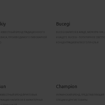
kiy
Bucegi
 — ИЗВЕСТНЫЙ БРЕНД ТРАДИЦИОННОГО
BUCEGI ВАРИТСЯ В АРАДЕ, МЕРКУРЯ-ЧУК
КВАСА, ПРОИЗВОДИМОГО ПИВОВАРНЕЙ
И ХАЦЕГЕ. BUCEGI - ПОПУЛЯРНОЕ СВЕТЛ
O.
КОНЦЕНТРАЦИЕЙ АЛКОГОЛЯ 4,5% И
ОРИГИНАЛЬНЫМ ЭКСТРАКТОМ.
Sun
Champion
ИЗВЕСТНЫЙ БРЕНД ФРУКТОВЫХ
УКРАИНСКИЙ БРЕНД, ПРЕДСТАВЛЯЮЩИЙ 
ЖАЩИХ НАПИТКОВ В ХАРАКТЕРНЫХ
СПЕЦИИ И ДРУГИЕ ТОВАРЫ.