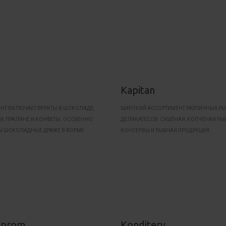
КОНСЕРВАЦИЯ).
Kapitan
НТ ВКЛЮЧАЕТ ФРУКТЫ В ШОКОЛАДЕ,
ШИРОКИЙ АССОРТИМЕНТ РАЗЛИЧНЫХ Р
УМ, ПРАЛИНЕ И КОНФЕТЫ. ОСОБЕННО
ДЕЛИКАТЕСОВ: СУШЁНАЯ, КОПЧЁНАЯ РЫБ
 ШОКОЛАДНЫЕ ДРАЖЕ В ФОРМЕ
КОНСЕРВЫ И РЫБНАЯ ПРОДУКЦИЯ.
 НАПРИМЕР ЗНАМЕНИТЫЕ ДРАЖЕ
sprom
Konditery