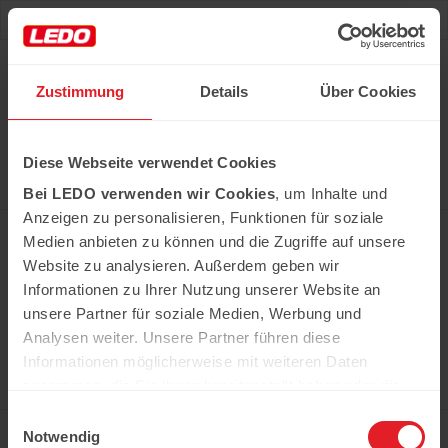
Deu
Рус
Zustimmung
Details
Über Cookies
Hast du das Rezept gehabt?
Diese Webseite verwendet Cookies
Alle notwendigen Produkte können Sie im Netzwerk
unserer Supermärkte Ledo kaufen
Bei LEDO verwenden wir Cookies
, um Inhalte und
Erfahren Sie mehr
Anzeigen zu personalisieren, Funktionen für soziale
Medien anbieten zu können und die Zugriffe auf unsere
Website zu analysieren. Außerdem geben wir
Informationen zu Ihrer Nutzung unserer Website an
In der Kühweid 2a D-76661 Philippsburg-
Huttenheim
unsere Partner für soziale Medien, Werbung und
ledo.informiert@ledo-markt.de
Analysen weiter. Unsere Partner führen diese
Informationen möglicherweise mit weiteren Daten
zusammen, die Sie ihnen bereitgestellt haben oder die
sie im Rahmen Ihrer Nutzung der Dienste gesammelt
Einwilligungsauswahl
Copyright © 2026 Ledo. Diese Webseite und
haben.
Notwendig
der gesamte Inhalt sind urheberrechtlich