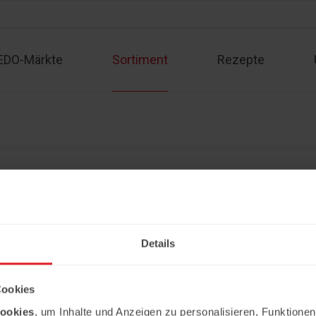
EDO-Märkte
Sortiment
Rezepte
Sortiment
Kontakt
Rezepte
Angebote
Impressum
Partner werden
Datenschutzerklärung
Details
Copyright © 2026 Ledo. Diese Webseite 
Cookies
ookies
, um Inhalte und Anzeigen zu personalisieren, Funktionen