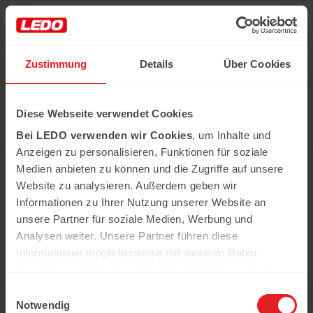
Deu
Рус
Zustimmung
Details
Über Cookies
Hast du das Rezept gehabt?
Diese Webseite verwendet Cookies
Alle notwendigen Produkte können Sie im Netzwerk
unserer Supermärkte Ledo kaufen
Bei LEDO verwenden wir Cookies
, um Inhalte und
Erfahren Sie mehr
Anzeigen zu personalisieren, Funktionen für soziale
Medien anbieten zu können und die Zugriffe auf unsere
Website zu analysieren. Außerdem geben wir
Informationen zu Ihrer Nutzung unserer Website an
In der Kühweid 2a D-76661 Philippsburg-
Huttenheim
unsere Partner für soziale Medien, Werbung und
ledo.informiert@ledo-markt.de
Analysen weiter. Unsere Partner führen diese
Informationen möglicherweise mit weiteren Daten
zusammen, die Sie ihnen bereitgestellt haben oder die
sie im Rahmen Ihrer Nutzung der Dienste gesammelt
Einwilligungsauswahl
Copyright © 2026 Ledo. Diese Webseite und
haben.
Notwendig
der gesamte Inhalt sind urheberrechtlich