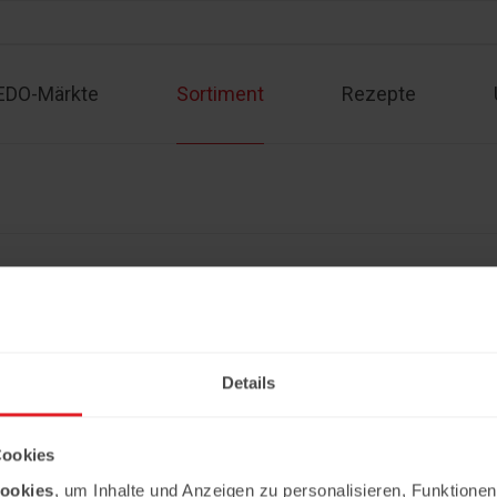
EDO-Märkte
Sortiment
Rezepte
Sortiment
Kontakt
Rezepte
Angebote
Impressum
Partner werden
Datenschutzerklärung
Details
Copyright © 2026 Ledo. Diese Webseite 
Cookies
ookies
, um Inhalte und Anzeigen zu personalisieren, Funktionen