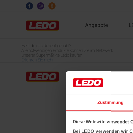
Angebote
L
Hast du das Rezept gehabt?
Alle notwendigen Produkte können Sie im Netzwerk
unserer Supermärkte Ledo kaufen
Erfahren Sie mehr
Home
LEDO-Märkte
Über Ledo
Karriere
Zustimmung
Diese Webseite verwendet 
Bei LEDO verwenden wir C