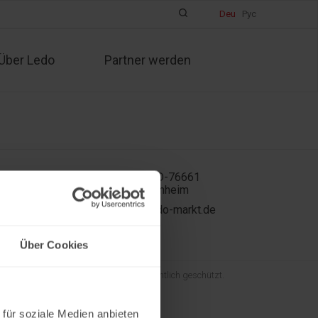
Deu
Рус
Über Ledo
Partner werden
In der Kühweid 2a D-76661
Philippsburg-Huttenheim
ledo.informiert@ledo-markt.de
Über Cookies
und der gesamte Inhalt sind urheberrechtlich geschützt.
 für soziale Medien anbieten