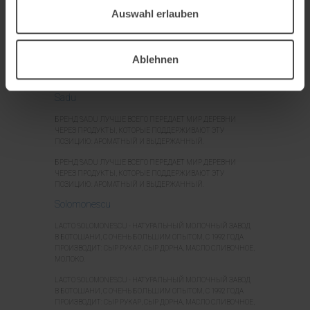
МАСТЕРСТВОМ. ЭТО ТО, ЧЕМ МЫ ЗАНИМАЕМСЯ СО
Auswahl erlauben
СТРАСТЬЮ БОЛЕЕ 45 ЛЕТ.
В LA RÂURENI МЫ ЛЮБИМ ПРИРОДУ КАК ОНА ЕСТЬ. И МЫ
ДЕРЖИМ ЭТО В КАЖДОЙ БАНКЕ. ТОЛЬКО С
НАТУРАЛЬНЫМИ ИНГРЕДИЕНТАМИ И БОЛЬШИМ
Ablehnen
МАСТЕРСТВОМ. ЭТО ТО, ЧЕМ МЫ ЗАНИМАЕМСЯ СО
СТРАСТЬЮ БОЛЕЕ 45 ЛЕТ.
Sadu
БРЕНД SADU ЛУЧШЕ ВСЕГО ПЕРЕДАЕТ МИР ДЕРЕВНИ
ЧЕРЕЗ ПРОДУКТЫ, КОТОРЫЕ ПОДДЕРЖИВАЮТ ЭТУ
ПОЗИЦИЮ: АРОМАТНЫЙ И ВЫДЕРЖАННЫЙ.
БРЕНД SADU ЛУЧШЕ ВСЕГО ПЕРЕДАЕТ МИР ДЕРЕВНИ
ЧЕРЕЗ ПРОДУКТЫ, КОТОРЫЕ ПОДДЕРЖИВАЮТ ЭТУ
ПОЗИЦИЮ: АРОМАТНЫЙ И ВЫДЕРЖАННЫЙ.
Solomonescu
LACTO SOLOMONESCU - НАТУРАЛЬНЫЙ МОЛОЧНЫЙ ЗАВОД
В БОТОШАНИ, С ОЧЕНЬ БОЛЬШИМ ОПЫТОМ, С 1992 ГОДА
ПРОИЗВОДИТ: СЫР РУКАР, СЫР ДОРНА, МАСЛО СЛИВОЧНОЕ,
МОЛОКО.
LACTO SOLOMONESCU - НАТУРАЛЬНЫЙ МОЛОЧНЫЙ ЗАВОД
В БОТОШАНИ, С ОЧЕНЬ БОЛЬШИМ ОПЫТОМ, С 1992 ГОДА
ПРОИЗВОДИТ: СЫР РУКАР, СЫР ДОРНА, МАСЛО СЛИВОЧНОЕ,