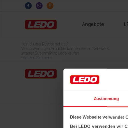
Angebote
L
Hast du das Rezept gehabt?
Alle notwendigen Produkte können Sie im Netzwerk
unserer Supermärkte Ledo kaufen
Erfahren Sie mehr
Home
LEDO-Märkte
Über Ledo
Karriere
Zustimmung
Diese Webseite verwendet 
Bei LEDO verwenden wir C