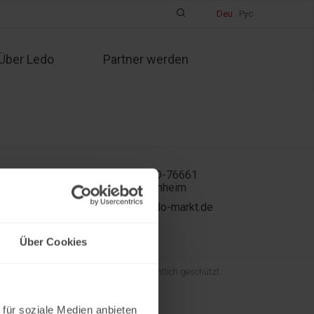
Deu
Рус
Über Ledo
Partner werden
In der Kühweid 2a D-76661
Philippsburg-Huttenheim
ledo.informiert@ledo-markt.de
Über Cookies
und der gesamte Inhalt sind urheberrechtlich geschützt.
 für soziale Medien anbieten