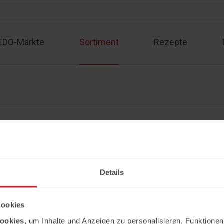
EDO-Märkte
Sortiment
Rezepte
Sortiment
Kontakt
Rezepte
Angebote
Impressum
Partner werden
Datenschutzerklärung
Details
Copyright © 2026 Ledo. Diese Webseite 
Cookies
ookies
, um Inhalte und Anzeigen zu personalisieren, Funktionen