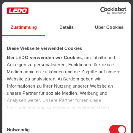
Deu
Рус
Zustimmung
Details
Über Cookies
Diese Webseite verwendet Cookies
Startseite
›
Sortiment
›
Georgisch
Bei LEDO verwenden wir Cookies
, um Inhalte und
Georgisch
Anzeigen zu personalisieren, Funktionen für soziale
Medien anbieten zu können und die Zugriffe auf unsere
Grusinskij Buket
Website zu analysieren. Außerdem geben wir
IST EINE BELIEBTE MARKE FÜR TRADITIONELLE GEORGISCHE
Informationen zu Ihrer Nutzung unserer Website an
LIMONADEN
unsere Partner für soziale Medien, Werbung und
IST EINE BELIEBTE MARKE FÜR TRADITIONELLE GEORGISCHE
Analysen weiter. Unsere Partner führen diese
LIMONADEN
Informationen möglicherweise mit weiteren Daten
Mimino
zusammen, die Sie ihnen bereitgestellt haben oder die
WEINE, KONSERVEN UND GEWÜRZE MIT TRADITION DIREKT
sie im Rahmen Ihrer Nutzung der Dienste gesammelt
AUS GEORGIEN
Einwilligungsauswahl
haben.
Notwendig
WEINE, KONSERVEN UND GEWÜRZE MIT TRADITION DIREKT