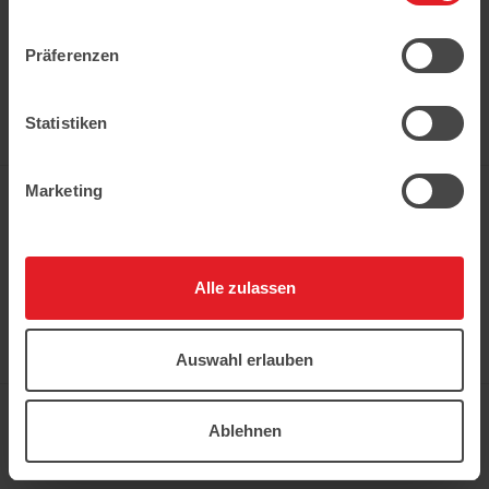
AUS GEORGIEN
Zedazeni
Präferenzen
EIN BEKANNTER HERSTELLER VON LIMONADEN UND BIER
AUS GEORGIEN.
Statistiken
EIN BEKANNTER HERSTELLER VON LIMONADEN UND BIER
AUS GEORGIEN.
Marketing
In der Kühweid 2a D-76661 Philippsburg-
Huttenheim
ledo.informiert@ledo-markt.de
Alle zulassen
Auswahl erlauben
Copyright © 2026 Ledo. Diese Webseite und
der gesamte Inhalt sind urheberrechtlich
geschützt.
Ablehnen