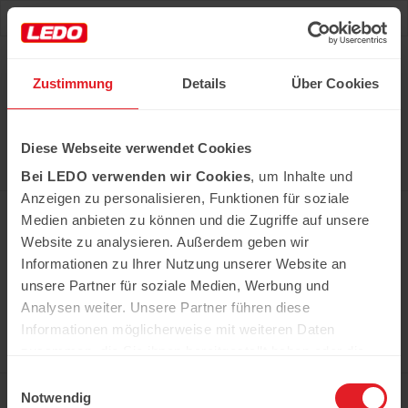
Deu
Рус
Zustimmung
Details
Über Cookies
Hast du das Rezept gehabt?
Diese Webseite verwendet Cookies
Alle notwendigen Produkte können Sie im Netzwerk
unserer Supermärkte Ledo kaufen
Bei LEDO verwenden wir Cookies
, um Inhalte und
Erfahren Sie mehr
Anzeigen zu personalisieren, Funktionen für soziale
Medien anbieten zu können und die Zugriffe auf unsere
Website zu analysieren. Außerdem geben wir
Informationen zu Ihrer Nutzung unserer Website an
In der Kühweid 2a D-76661 Philippsburg-
Huttenheim
unsere Partner für soziale Medien, Werbung und
ledo.informiert@ledo-markt.de
Analysen weiter. Unsere Partner führen diese
Informationen möglicherweise mit weiteren Daten
zusammen, die Sie ihnen bereitgestellt haben oder die
sie im Rahmen Ihrer Nutzung der Dienste gesammelt
Einwilligungsauswahl
Copyright © 2026 Ledo. Diese Webseite und
haben.
Notwendig
der gesamte Inhalt sind urheberrechtlich