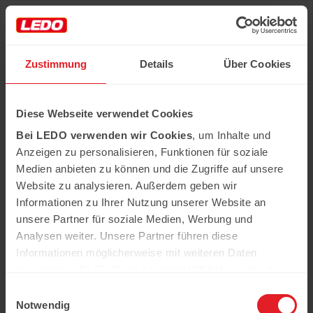
Deu
Рус
Zustimmung
Details
Über Cookies
Startseite
›
Sortiment
›
Armenisch
Diese Webseite verwendet Cookies
Armenisch
Bei LEDO verwenden wir Cookies
, um Inhalte und
Anzeigen zu personalisieren, Funktionen für soziale
Arteni
Medien anbieten zu können und die Zugriffe auf unsere
DIE ARMENISCHE MARKE ARTENI IST EIN BEKANNTER
Website zu analysieren. Außerdem geben wir
HERSTELLER VON HOCHWERTIGEN OBST- UND
GEMÜSEKONSERVEN SOWIE TRADITIONELLEN
Informationen zu Ihrer Nutzung unserer Website an
ARMENISCHEN SPEZIALITÄTEN.
unsere Partner für soziale Medien, Werbung und
DIE ARMENISCHE MARKE ARTENI IST EIN BEKANNTER
Analysen weiter. Unsere Partner führen diese
HERSTELLER VON HOCHWERTIGEN OBST- UND
Informationen möglicherweise mit weiteren Daten
GEMÜSEKONSERVEN SOWIE TRADITIONELLEN
ARMENISCHEN SPEZIALITÄTEN.
zusammen, die Sie ihnen bereitgestellt haben oder die
Joyco
sie im Rahmen Ihrer Nutzung der Dienste gesammelt
Einwilligungsauswahl
haben.
Notwendig
DAS PORTFOLIO UMFASST SCHOKOLIERTE FRÜCHTE, RAHAT-