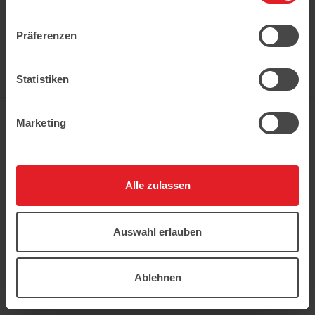
LOKUM, PRALINEN UND BONBONS. BESONDERS POPULÄR
SIND SCHOKOLADEN-DRAGEES IN TIERFORMEN, WIE DIE
BERÜHMTEN PANDA-DRAGEES
Präferenzen
DAS PORTFOLIO UMFASST SCHOKOLIERTE FRÜCHTE, RAHAT-
LOKUM, PRALINEN UND BONBONS. BESONDERS POPULÄR
SIND SCHOKOLADEN-DRAGEES IN TIERFORMEN, WIE DIE
Statistiken
BERÜHMTEN PANDA-DRAGEES
Marketing
In der Kühweid 2a D-76661 Philippsburg-
Huttenheim
ledo.informiert@ledo-markt.de
Alle zulassen
Auswahl erlauben
Copyright © 2026 Ledo. Diese Webseite und
der gesamte Inhalt sind urheberrechtlich
geschützt.
Ablehnen