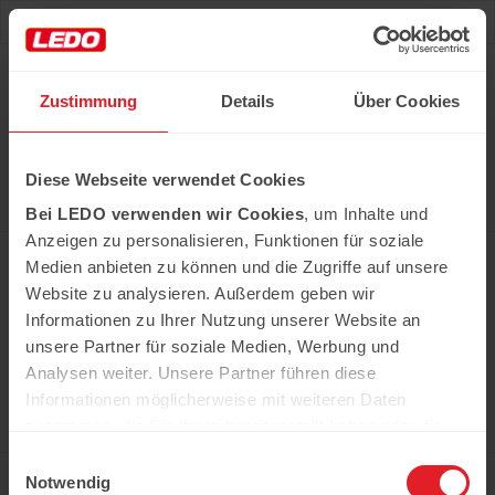
Deu
Рус
Zustimmung
Details
Über Cookies
Hast du das Rezept gehabt?
Diese Webseite verwendet Cookies
Alle notwendigen Produkte können Sie im Netzwerk
unserer Supermärkte Ledo kaufen
Bei LEDO verwenden wir Cookies
, um Inhalte und
Erfahren Sie mehr
Anzeigen zu personalisieren, Funktionen für soziale
Medien anbieten zu können und die Zugriffe auf unsere
Website zu analysieren. Außerdem geben wir
Informationen zu Ihrer Nutzung unserer Website an
In der Kühweid 2a D-76661 Philippsburg-
Huttenheim
unsere Partner für soziale Medien, Werbung und
ledo.informiert@ledo-markt.de
Analysen weiter. Unsere Partner führen diese
Informationen möglicherweise mit weiteren Daten
zusammen, die Sie ihnen bereitgestellt haben oder die
sie im Rahmen Ihrer Nutzung der Dienste gesammelt
Einwilligungsauswahl
Copyright © 2026 Ledo. Diese Webseite und
haben.
Notwendig
der gesamte Inhalt sind urheberrechtlich