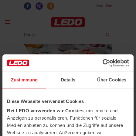
Deu
Рус
Zustimmung
Details
Über Cookies
Главная
›
Рецепты
›
Творожные сырники
Diese Webseite verwendet Cookies
Bei LEDO verwenden wir Cookies
, um Inhalte und
Творожные сырники
Anzeigen zu personalisieren, Funktionen für soziale
Medien anbieten zu können und die Zugriffe auf unsere
- Семейный совет "Сырники" 500г;
- Растительное масло;
Website zu analysieren. Außerdem geben wir
- Сметана или сгущенка;