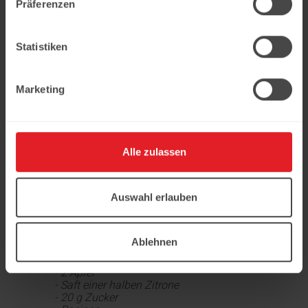
Mitte.
Präferenzen
3
Das Top mit etwas Eigelb
bestreichen und mit braunem
Statistiken
Zucker bestreuen.
4
Marketing
Backen bei 180 ° C für 25 Minuten.
Guten Appetit!
Alle zulassen
Hast du das Rezept gehabt?
Alle notwendigen Produkte können Sie
Auswahl erlauben
im Netzwerk
unserer Supermärkte Ledo kaufen
Zutaten:
Ablehnen
- 1 Blatt Blätterteig
- 2 Äpfel
- Saft einer halben Zitrone
- 20 g Zucker