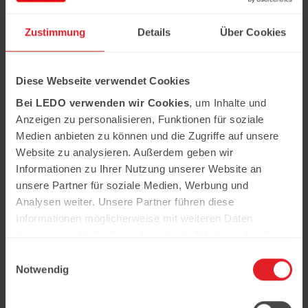
Schneller Apfelstrudel
Zustimmung
Details
Über Cookies
Zutaten:
- 1 Blatt Blätterteig
Diese Webseite verwendet Cookies
- 2 Äpfel
- Saft einer halben Zitrone
Bei LEDO verwenden wir Cookies
, um Inhalte und
- 20 g Zucker
Anzeigen zu personalisieren, Funktionen für soziale
- Rosinen
- 150 g Marmelade
Medien anbieten zu können und die Zugriffe auf unsere
Website zu analysieren. Außerdem geben wir
Einfach und schnell vorzubereiten. Das
perfekte Dessert!
Informationen zu Ihrer Nutzung unserer Website an
unsere Partner für soziale Medien, Werbung und
1
Analysen weiter. Unsere Partner führen diese
Schneide die Äpfel ab. Zitronensaft,
Rosinen, Zucker hinzufügen und
Informationen möglicherweise mit weiteren Daten
mischen.
zusammen, die Sie ihnen bereitgestellt haben oder die
sie im Rahmen Ihrer Nutzung der Dienste gesammelt
2
Einwilligungsauswahl
Entfalten Sie den Blätterteig und
haben.
Notwendig
legen Sie die Äpfel in die Mitte.
Schneiden Sie die Ränder des Teigs
in Streifen und wickeln Sie sie in die