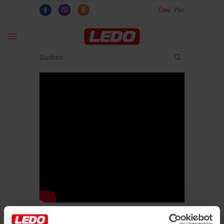
Deu
Рус
Startseite
›
Rezepte
›
Schneller Apfelstrudel