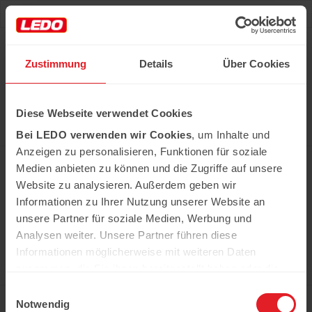
Deu
Рус
Zustimmung
Details
Über Cookies
Hast du das Rezept gehabt?
Diese Webseite verwendet Cookies
Alle notwendigen Produkte können Sie im Netzwerk
unserer Supermärkte Ledo kaufen
Bei LEDO verwenden wir Cookies
, um Inhalte und
Erfahren Sie mehr
Anzeigen zu personalisieren, Funktionen für soziale
Medien anbieten zu können und die Zugriffe auf unsere
Website zu analysieren. Außerdem geben wir
Informationen zu Ihrer Nutzung unserer Website an
In der Kühweid 2a D-76661 Philippsburg-
Huttenheim
unsere Partner für soziale Medien, Werbung und
ledo.informiert@ledo-markt.de
Analysen weiter. Unsere Partner führen diese
Informationen möglicherweise mit weiteren Daten
zusammen, die Sie ihnen bereitgestellt haben oder die
sie im Rahmen Ihrer Nutzung der Dienste gesammelt
Einwilligungsauswahl
Copyright © 2026 Ledo. Diese Webseite und
haben.
Notwendig
der gesamte Inhalt sind urheberrechtlich