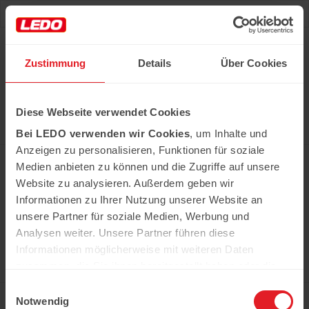
Deu
Рус
Zustimmung
Details
Über Cookies
Hast du das Rezept gehabt?
Diese Webseite verwendet Cookies
Alle notwendigen Produkte können Sie im Netzwerk
unserer Supermärkte Ledo kaufen
Bei LEDO verwenden wir Cookies
, um Inhalte und
Erfahren Sie mehr
Anzeigen zu personalisieren, Funktionen für soziale
Medien anbieten zu können und die Zugriffe auf unsere
Website zu analysieren. Außerdem geben wir
Informationen zu Ihrer Nutzung unserer Website an
In der Kühweid 2a D-76661 Philippsburg-
Huttenheim
unsere Partner für soziale Medien, Werbung und
ledo.informiert@ledo-markt.de
Analysen weiter. Unsere Partner führen diese
Informationen möglicherweise mit weiteren Daten
zusammen, die Sie ihnen bereitgestellt haben oder die
sie im Rahmen Ihrer Nutzung der Dienste gesammelt
Einwilligungsauswahl
Copyright © 2026 Ledo. Diese Webseite und
haben.
Notwendig
der gesamte Inhalt sind urheberrechtlich