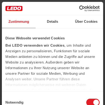
Deu
Рус
Zustimmung
Details
Über Cookies
Hast du das Rezept gehabt?
Diese Webseite verwendet Cookies
Alle notwendigen Produkte können Sie im Netzwerk
unserer Supermärkte Ledo kaufen
Bei LEDO verwenden wir Cookies
, um Inhalte und
Erfahren Sie mehr
Anzeigen zu personalisieren, Funktionen für soziale
Medien anbieten zu können und die Zugriffe auf unsere
Website zu analysieren. Außerdem geben wir
Informationen zu Ihrer Nutzung unserer Website an
In der Kühweid 2a D-76661 Philippsburg-
Huttenheim
unsere Partner für soziale Medien, Werbung und
ledo.informiert@ledo-markt.de
Analysen weiter. Unsere Partner führen diese
Informationen möglicherweise mit weiteren Daten
zusammen, die Sie ihnen bereitgestellt haben oder die
sie im Rahmen Ihrer Nutzung der Dienste gesammelt
Einwilligungsauswahl
Copyright © 2026 Ledo. Diese Webseite und
haben.
Notwendig
der gesamte Inhalt sind urheberrechtlich