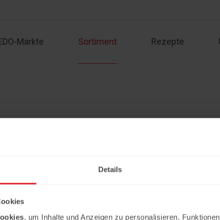
EDO-Märkte
Sortiment
Rezepte
Sortiment
Kontakt
Rezepte
Angebote
Impressum
Partner werden
Datenschutzerklärung
Details
Copyright © 2026 Ledo. Diese Webseite 
Cookies
ookies
, um Inhalte und Anzeigen zu personalisieren, Funktionen