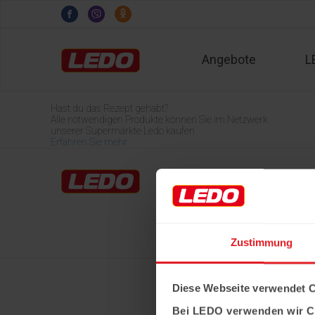
Angebote
L
Hast du das Rezept gehabt?
Alle notwendigen Produkte können Sie im Netzwerk
unserer Supermärkte Ledo kaufen
Erfahren Sie mehr
Home
LEDO-Märkte
Über Ledo
Karriere
Zustimmung
Diese Webseite verwendet 
Bei LEDO verwenden wir C