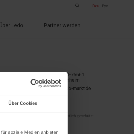
Deu
Рус
Über Ledo
Partner werden
In der Kühweid 2a D-76661
Philippsburg-Huttenheim
ledo.informiert@ledo-markt.de
Über Cookies
und der gesamte Inhalt sind urheberrechtlich geschützt.
 für soziale Medien anbieten