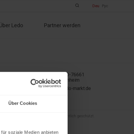
Deu
Рус
Über Ledo
Partner werden
In der Kühweid 2a D-76661
Philippsburg-Huttenheim
ledo.informiert@ledo-markt.de
Über Cookies
und der gesamte Inhalt sind urheberrechtlich geschützt.
 für soziale Medien anbieten