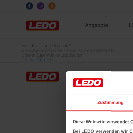
Angebote
L
Hast du das Rezept gehabt?
Alle notwendigen Produkte können Sie im Netzwerk
unserer Supermärkte Ledo kaufen
Erfahren Sie mehr
Home
LEDO-Märkte
Über Ledo
Karriere
Zustimmung
Diese Webseite verwendet 
Bei LEDO verwenden wir C