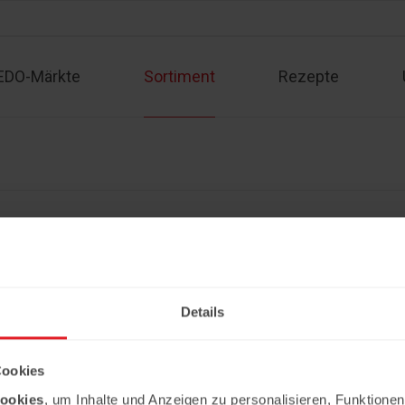
EDO-Märkte
Sortiment
Rezepte
Sortiment
Kontakt
Rezepte
Angebote
Impressum
Partner werden
Datenschutzerklärung
Details
Copyright © 2026 Ledo. Diese Webseite 
Cookies
ookies
, um Inhalte und Anzeigen zu personalisieren, Funktionen