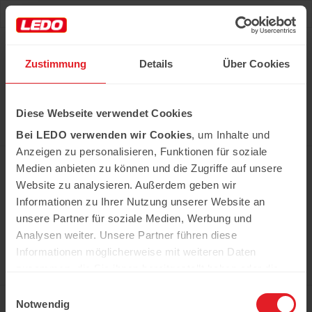
Deu
Рус
Zustimmung
Details
Über Cookies
Hast du das Rezept gehabt?
Diese Webseite verwendet Cookies
Alle notwendigen Produkte können Sie im Netzwerk
unserer Supermärkte Ledo kaufen
Bei LEDO verwenden wir Cookies
, um Inhalte und
Erfahren Sie mehr
Anzeigen zu personalisieren, Funktionen für soziale
Medien anbieten zu können und die Zugriffe auf unsere
Website zu analysieren. Außerdem geben wir
Informationen zu Ihrer Nutzung unserer Website an
In der Kühweid 2a D-76661 Philippsburg-
Huttenheim
unsere Partner für soziale Medien, Werbung und
ledo.informiert@ledo-markt.de
Analysen weiter. Unsere Partner führen diese
Informationen möglicherweise mit weiteren Daten
zusammen, die Sie ihnen bereitgestellt haben oder die
sie im Rahmen Ihrer Nutzung der Dienste gesammelt
Einwilligungsauswahl
Copyright © 2026 Ledo. Diese Webseite und
haben.
Notwendig
der gesamte Inhalt sind urheberrechtlich