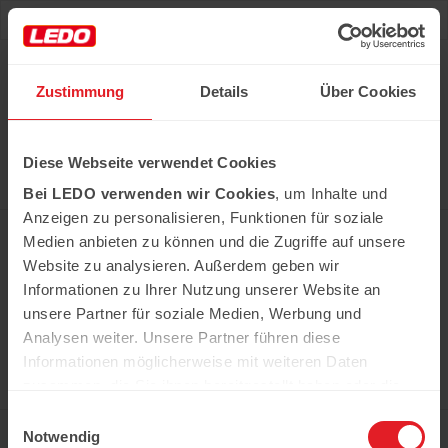
Deu
Рус
Zustimmung
Details
Über Cookies
Hast du das Rezept gehabt?
Diese Webseite verwendet Cookies
Alle notwendigen Produkte können Sie im Netzwerk
unserer Supermärkte Ledo kaufen
Bei LEDO verwenden wir Cookies
, um Inhalte und
Erfahren Sie mehr
Anzeigen zu personalisieren, Funktionen für soziale
Medien anbieten zu können und die Zugriffe auf unsere
Website zu analysieren. Außerdem geben wir
Informationen zu Ihrer Nutzung unserer Website an
In der Kühweid 2a D-76661 Philippsburg-
Huttenheim
unsere Partner für soziale Medien, Werbung und
ledo.informiert@ledo-markt.de
Analysen weiter. Unsere Partner führen diese
Informationen möglicherweise mit weiteren Daten
zusammen, die Sie ihnen bereitgestellt haben oder die
sie im Rahmen Ihrer Nutzung der Dienste gesammelt
Einwilligungsauswahl
Copyright © 2026 Ledo. Diese Webseite und
haben.
Notwendig
der gesamte Inhalt sind urheberrechtlich