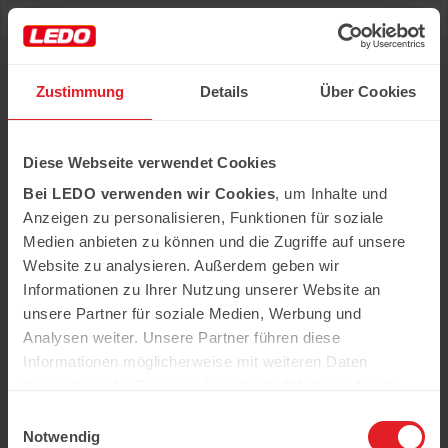
Deu
Рус
Zustimmung
Details
Über Cookies
Hast du das Rezept gehabt?
Diese Webseite verwendet Cookies
Alle notwendigen Produkte können Sie im Netzwerk
unserer Supermärkte Ledo kaufen
Bei LEDO verwenden wir Cookies
, um Inhalte und
Erfahren Sie mehr
Anzeigen zu personalisieren, Funktionen für soziale
Medien anbieten zu können und die Zugriffe auf unsere
Website zu analysieren. Außerdem geben wir
Informationen zu Ihrer Nutzung unserer Website an
In der Kühweid 2a D-76661 Philippsburg-
Huttenheim
unsere Partner für soziale Medien, Werbung und
ledo.informiert@ledo-markt.de
Analysen weiter. Unsere Partner führen diese
Informationen möglicherweise mit weiteren Daten
zusammen, die Sie ihnen bereitgestellt haben oder die
sie im Rahmen Ihrer Nutzung der Dienste gesammelt
Einwilligungsauswahl
Copyright © 2026 Ledo. Diese Webseite und
haben.
Notwendig
der gesamte Inhalt sind urheberrechtlich