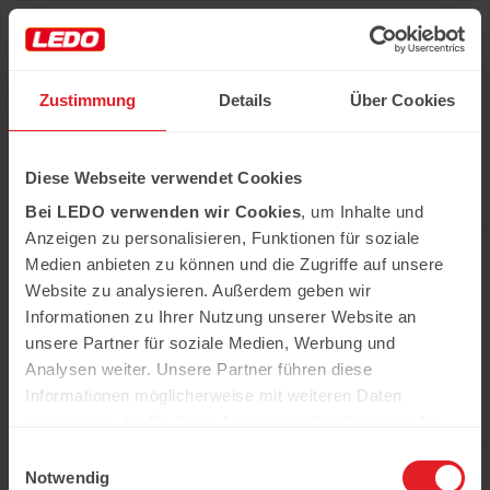
Deu
Рус
Zustimmung
Details
Über Cookies
Hast du das Rezept gehabt?
Diese Webseite verwendet Cookies
Alle notwendigen Produkte können Sie im Netzwerk
unserer Supermärkte Ledo kaufen
Bei LEDO verwenden wir Cookies
, um Inhalte und
Erfahren Sie mehr
Anzeigen zu personalisieren, Funktionen für soziale
Medien anbieten zu können und die Zugriffe auf unsere
Website zu analysieren. Außerdem geben wir
Informationen zu Ihrer Nutzung unserer Website an
In der Kühweid 2a D-76661 Philippsburg-
Huttenheim
unsere Partner für soziale Medien, Werbung und
ledo.informiert@ledo-markt.de
Analysen weiter. Unsere Partner führen diese
Informationen möglicherweise mit weiteren Daten
zusammen, die Sie ihnen bereitgestellt haben oder die
sie im Rahmen Ihrer Nutzung der Dienste gesammelt
Einwilligungsauswahl
Copyright © 2026 Ledo. Diese Webseite und
haben.
Notwendig
der gesamte Inhalt sind urheberrechtlich