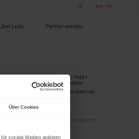
Deu
Рус
Über Ledo
Partner werden
In der Kühweid 2a D-76661
Philippsburg-Huttenheim
ledo.informiert@ledo-markt.de
Über Cookies
und der gesamte Inhalt sind urheberrechtlich geschützt.
 für soziale Medien anbieten