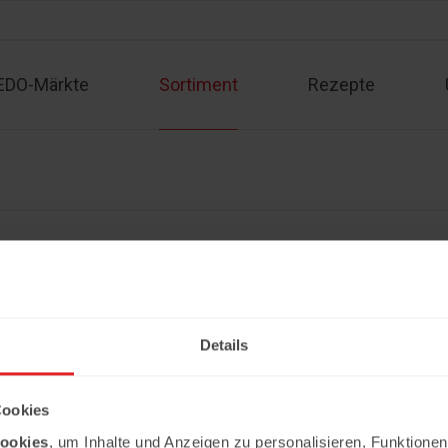
EDO-Märkte
Sortiment
Rezepte
Sortiment
Kontakt
Rezepte
Angebote
Impressum
Partner werden
Datenschutzerklärung
Details
Copyright © 2026 Ledo. Diese Webseite 
Cookies
ookies
, um Inhalte und Anzeigen zu personalisieren, Funktionen