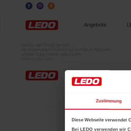
Angebote
L
Hast du das Rezept gehabt?
Alle notwendigen Produkte können Sie im Netzwerk
unserer Supermärkte Ledo kaufen
Erfahren Sie mehr
Home
LEDO-Märkte
Über Ledo
Karriere
Zustimmung
Diese Webseite verwendet 
Bei LEDO verwenden wir C