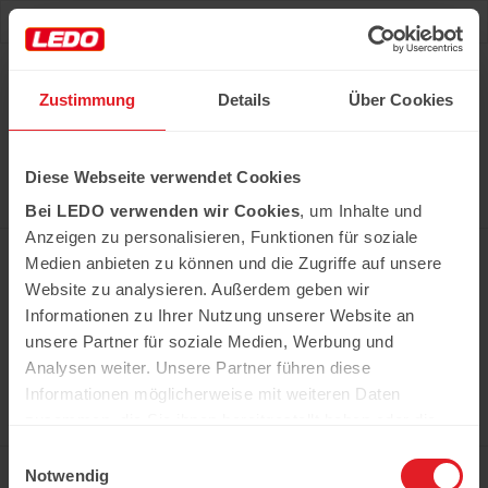
Deu
Рус
Zustimmung
Details
Über Cookies
Hast du das Rezept gehabt?
Diese Webseite verwendet Cookies
Alle notwendigen Produkte können Sie im Netzwerk
unserer Supermärkte Ledo kaufen
Bei LEDO verwenden wir Cookies
, um Inhalte und
Erfahren Sie mehr
Anzeigen zu personalisieren, Funktionen für soziale
Medien anbieten zu können und die Zugriffe auf unsere
Website zu analysieren. Außerdem geben wir
Informationen zu Ihrer Nutzung unserer Website an
In der Kühweid 2a D-76661 Philippsburg-
Huttenheim
unsere Partner für soziale Medien, Werbung und
ledo.informiert@ledo-markt.de
Analysen weiter. Unsere Partner führen diese
Informationen möglicherweise mit weiteren Daten
zusammen, die Sie ihnen bereitgestellt haben oder die
sie im Rahmen Ihrer Nutzung der Dienste gesammelt
Einwilligungsauswahl
Copyright © 2026 Ledo. Diese Webseite und
haben.
Notwendig
der gesamte Inhalt sind urheberrechtlich