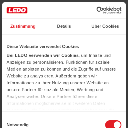
Deu
Рус
Zustimmung
Details
Über Cookies
Hast du das Rezept gehabt?
Diese Webseite verwendet Cookies
Alle notwendigen Produkte können Sie im Netzwerk
unserer Supermärkte Ledo kaufen
Bei LEDO verwenden wir Cookies
, um Inhalte und
Erfahren Sie mehr
Anzeigen zu personalisieren, Funktionen für soziale
Medien anbieten zu können und die Zugriffe auf unsere
Website zu analysieren. Außerdem geben wir
Informationen zu Ihrer Nutzung unserer Website an
In der Kühweid 2a D-76661 Philippsburg-
Huttenheim
unsere Partner für soziale Medien, Werbung und
ledo.informiert@ledo-markt.de
Analysen weiter. Unsere Partner führen diese
Informationen möglicherweise mit weiteren Daten
zusammen, die Sie ihnen bereitgestellt haben oder die
sie im Rahmen Ihrer Nutzung der Dienste gesammelt
Einwilligungsauswahl
Copyright © 2026 Ledo. Diese Webseite und
haben.
Notwendig
der gesamte Inhalt sind urheberrechtlich