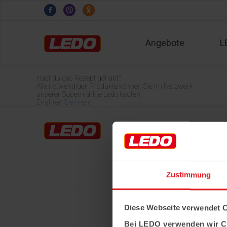
Angebote
L
Hast du das Rezept gehabt?
Alle notwendigen Produkte können Sie im Netzwerk
unserer Supermärkte Ledo kaufen
Erfahren Sie mehr
Home
LEDO-Märkte
Über Ledo
Karriere
Zustimmung
Diese Webseite verwendet 
Bei LEDO verwenden wir C