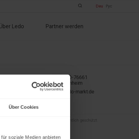
Deu
Рус
Über Ledo
Partner werden
In der Kühweid 2a D-76661
Philippsburg-Huttenheim
ledo.informiert@ledo-markt.de
Über Cookies
und der gesamte Inhalt sind urheberrechtlich geschützt.
 für soziale Medien anbieten