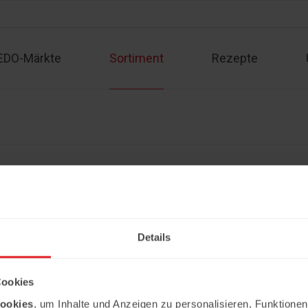
EDO-Märkte
Sortiment
Rezepte
Sortiment
Kontakt
Rezepte
Angebote
Impressum
Partner werden
Datenschutzerklärung
Details
Copyright © 2026 Ledo. Diese Webseite 
Cookies
ookies
, um Inhalte und Anzeigen zu personalisieren, Funktionen