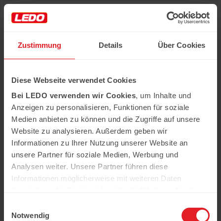
Deu
Рус
Zustimmung
Details
Über Cookies
Hast du das Rezept gehabt?
Diese Webseite verwendet Cookies
Alle notwendigen Produkte können Sie im Netzwerk
unserer Supermärkte Ledo kaufen
Bei LEDO verwenden wir Cookies
, um Inhalte und
Erfahren Sie mehr
Anzeigen zu personalisieren, Funktionen für soziale
Medien anbieten zu können und die Zugriffe auf unsere
Website zu analysieren. Außerdem geben wir
Informationen zu Ihrer Nutzung unserer Website an
In der Kühweid 2a D-76661 Philippsburg-
Huttenheim
unsere Partner für soziale Medien, Werbung und
ledo.informiert@ledo-markt.de
Analysen weiter. Unsere Partner führen diese
Informationen möglicherweise mit weiteren Daten
zusammen, die Sie ihnen bereitgestellt haben oder die
sie im Rahmen Ihrer Nutzung der Dienste gesammelt
Einwilligungsauswahl
Copyright © 2026 Ledo. Diese Webseite und
haben.
Notwendig
der gesamte Inhalt sind urheberrechtlich