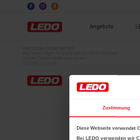
Angebote
L
Hast du das Rezept gehabt?
Alle notwendigen Produkte können Sie im Netzwerk
unserer Supermärkte Ledo kaufen
Erfahren Sie mehr
Home
LEDO-Märkte
Über Ledo
Karriere
Zustimmung
Diese Webseite verwendet 
Bei LEDO verwenden wir C