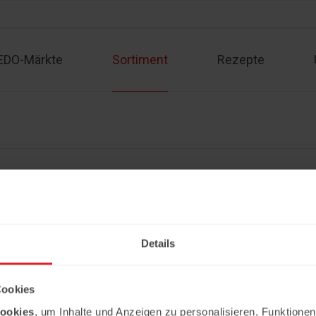
EDO-Märkte
Sortiment
Rezepte
Sortiment
Kontakt
Rezepte
Angebote
Impressum
Partner werden
Datenschutzerklärung
Details
Copyright © 2026 Ledo. Diese Webseite 
Cookies
ookies
, um Inhalte und Anzeigen zu personalisieren, Funktionen