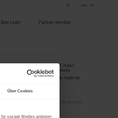
Deu
Рус
Über Ledo
Partner werden
In der Kühweid 2a D-76661
Philippsburg-Huttenheim
ledo.informiert@ledo-markt.de
Über Cookies
und der gesamte Inhalt sind urheberrechtlich geschützt.
 für soziale Medien anbieten