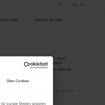
Deu
Рус
Über Ledo
Partner werden
In der Kühweid 2a D-76661
Philippsburg-Huttenheim
ledo.informiert@ledo-markt.de
Über Cookies
und der gesamte Inhalt sind urheberrechtlich geschützt.
 für soziale Medien anbieten