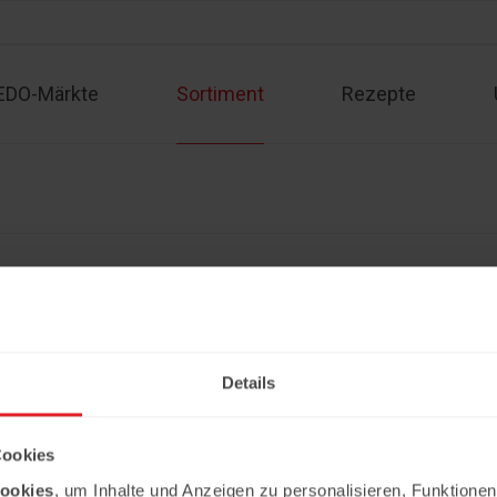
EDO-Märkte
Sortiment
Rezepte
Sortiment
Kontakt
Rezepte
Angebote
Impressum
Partner werden
Datenschutzerklärung
Details
Copyright © 2026 Ledo. Diese Webseite 
Cookies
ookies
, um Inhalte und Anzeigen zu personalisieren, Funktionen