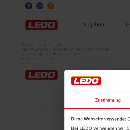
Angebote
L
Hast du das Rezept gehabt?
Alle notwendigen Produkte können Sie im Netzwerk
unserer Supermärkte Ledo kaufen
Erfahren Sie mehr
Home
LEDO-Märkte
Über Ledo
Karriere
Zustimmung
Diese Webseite verwendet 
Bei LEDO verwenden wir C