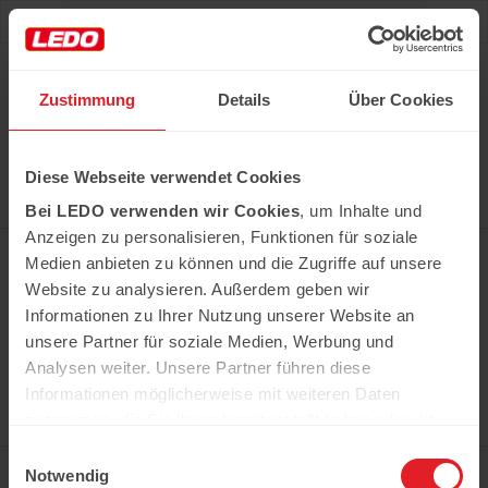
Deu
Рус
Zustimmung
Details
Über Cookies
Hast du das Rezept gehabt?
Diese Webseite verwendet Cookies
Alle notwendigen Produkte können Sie im Netzwerk
unserer Supermärkte Ledo kaufen
Bei LEDO verwenden wir Cookies
, um Inhalte und
Erfahren Sie mehr
Anzeigen zu personalisieren, Funktionen für soziale
Medien anbieten zu können und die Zugriffe auf unsere
Website zu analysieren. Außerdem geben wir
Informationen zu Ihrer Nutzung unserer Website an
In der Kühweid 2a D-76661 Philippsburg-
Huttenheim
unsere Partner für soziale Medien, Werbung und
ledo.informiert@ledo-markt.de
Analysen weiter. Unsere Partner führen diese
Informationen möglicherweise mit weiteren Daten
zusammen, die Sie ihnen bereitgestellt haben oder die
sie im Rahmen Ihrer Nutzung der Dienste gesammelt
Einwilligungsauswahl
Copyright © 2026 Ledo. Diese Webseite und
haben.
Notwendig
der gesamte Inhalt sind urheberrechtlich