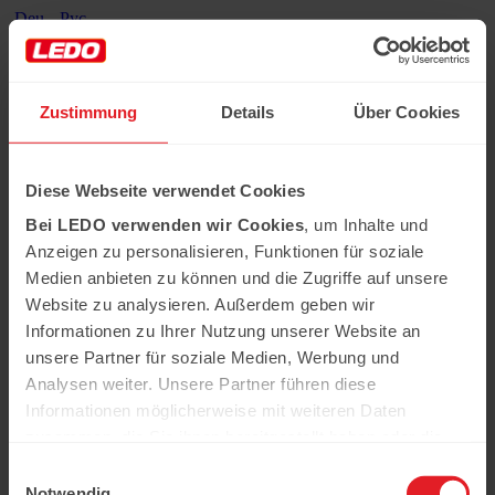
Deu
Рус
Angebote
Zustimmung
Details
Über Cookies
LEDO-Märkte
Sortiment
Rezepte
Über Ledo
Diese Webseite verwendet Cookies
Partner werden
Impressum
Bei LEDO verwenden wir Cookies
, um Inhalte und
Karriere
Anzeigen zu personalisieren, Funktionen für soziale
Newsletter abonnieren:
Medien anbieten zu können und die Zugriffe auf unsere
Website zu analysieren. Außerdem geben wir
Hast du das Rezept gehabt?
Informationen zu Ihrer Nutzung unserer Website an
Alle notwendigen Produkte können Sie im Netzwerk
unserer Supermärkte Ledo kaufen
unsere Partner für soziale Medien, Werbung und
Erfahren Sie mehr
Analysen weiter. Unsere Partner führen diese
Informationen möglicherweise mit weiteren Daten
Home
zusammen, die Sie ihnen bereitgestellt haben oder die
Sortiment
sie im Rahmen Ihrer Nutzung der Dienste gesammelt
Kontakt
Einwilligungsauswahl
haben.
LEDO-Märkte
Notwendig