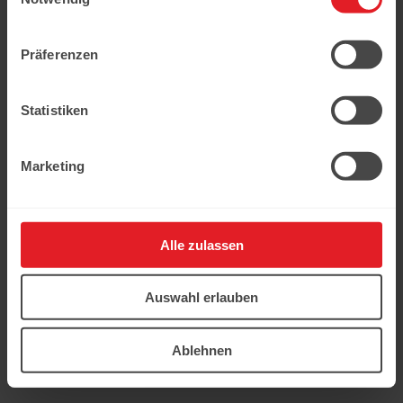
Rezepte
Angebote
Über Ledo
Präferenzen
Impressum
Partner werden
Karriere
Datenschutzerklärung
Statistiken
In der Kühweid 2a D-76661 Philippsburg-Huttenheim
ledo.informiert@ledo-markt.de
Marketing
Copyright © 2026 Ledo. Diese Webseite und der gesamte Inhalt
sind urheberrechtlich geschützt.
Bitte wählen Sie die Stadt, die Sie interessieren
Philippsburg
Alle zulassen
Bruchsal
Köln
Berlin
Auswahl erlauben
Nürnberg
Potsdam
München
Ablehnen
Wählen