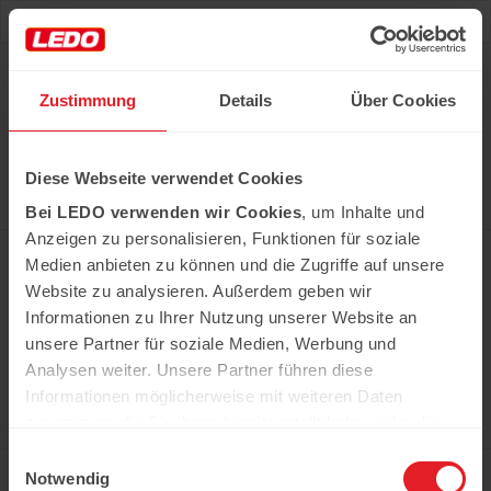
Deu
Рус
Zustimmung
Details
Über Cookies
Hast du das Rezept gehabt?
Diese Webseite verwendet Cookies
Alle notwendigen Produkte können Sie im Netzwerk
unserer Supermärkte Ledo kaufen
Bei LEDO verwenden wir Cookies
, um Inhalte und
Erfahren Sie mehr
Anzeigen zu personalisieren, Funktionen für soziale
Medien anbieten zu können und die Zugriffe auf unsere
Website zu analysieren. Außerdem geben wir
Informationen zu Ihrer Nutzung unserer Website an
In der Kühweid 2a D-76661 Philippsburg-
Huttenheim
unsere Partner für soziale Medien, Werbung und
ledo.informiert@ledo-markt.de
Analysen weiter. Unsere Partner führen diese
Informationen möglicherweise mit weiteren Daten
zusammen, die Sie ihnen bereitgestellt haben oder die
sie im Rahmen Ihrer Nutzung der Dienste gesammelt
Einwilligungsauswahl
Copyright © 2026 Ledo. Diese Webseite und
haben.
Notwendig
der gesamte Inhalt sind urheberrechtlich