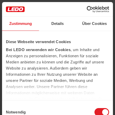
Deu
Рус
Zustimmung
Details
Über Cookies
Hast du das Rezept gehabt?
Diese Webseite verwendet Cookies
Alle notwendigen Produkte können Sie im Netzwerk
unserer Supermärkte Ledo kaufen
Bei LEDO verwenden wir Cookies
, um Inhalte und
Erfahren Sie mehr
Anzeigen zu personalisieren, Funktionen für soziale
Medien anbieten zu können und die Zugriffe auf unsere
Website zu analysieren. Außerdem geben wir
Informationen zu Ihrer Nutzung unserer Website an
In der Kühweid 2a D-76661 Philippsburg-
Huttenheim
unsere Partner für soziale Medien, Werbung und
ledo.informiert@ledo-markt.de
Analysen weiter. Unsere Partner führen diese
Informationen möglicherweise mit weiteren Daten
zusammen, die Sie ihnen bereitgestellt haben oder die
sie im Rahmen Ihrer Nutzung der Dienste gesammelt
Einwilligungsauswahl
Copyright © 2026 Ledo. Diese Webseite und
haben.
Notwendig
der gesamte Inhalt sind urheberrechtlich