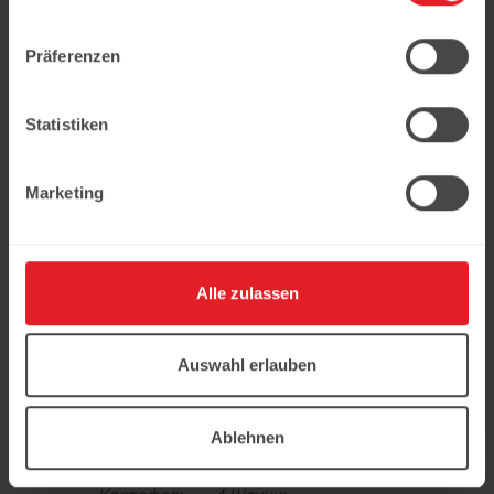
4
добавляем их к овощам, все
тщательно перемешиваем. По
Präferenzen
вкусу добавляем соль и перец.
5
Квас и кефир для окрошки
наливаем в тарелку в
Statistiken
соотношении 1: 2, чтобы тот
покрыл нарезанные продукты.
6
Marketing
Перемешиваем — и сервируем.
Приятного аппетита!
Alle zulassen
Понравился рецепт?
Все необходимые продукты Вы
Auswahl erlauben
можете приобрести в сети
наших супермаркетов Ledo
- Кефир — 500 Миллилитров;
Ablehnen
- Добрый Квас Окрошечный — 1.5л;
- Огурец — 3 Штуки;