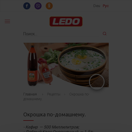
Deu
Рус
Главная
›
Рецепты
›
Окрошка по-
домашнему.
Окрошка по-домашнему.
- Кефир — 500 Миллилитров;
- Добрый Квас Окрошечный — 1.5л;