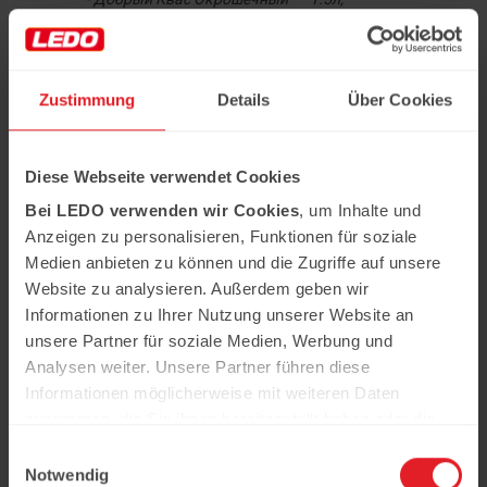
- Огурец — 3 Штуки;
- Картофель — 4 Штуки;
- Яйцо куриное — 3 Штуки;
- Колбаса Докторская ''Kolbasprom'' — 200
Грамм;
Zustimmung
Details
Über Cookies
- Редис — 1 Штука;
- Укроп — 1 Пучок;
- Петрушка — 1 Пучок;
1
Diese Webseite verwendet Cookies
Подготавливаем все
Bei LEDO verwenden wir Cookies
, um Inhalte und
необходимые ингредиенты,
Anzeigen zu personalisieren, Funktionen für soziale
отвариваем картофель и яйца.
Medien anbieten zu können und die Zugriffe auf unsere
2
Website zu analysieren. Außerdem geben wir
Моем петрушку и зелень. Кубиком
Informationen zu Ihrer Nutzung unserer Website an
нарезаем колбасу, отправляем ее
в кастрюлю.
unsere Partner für soziale Medien, Werbung und
Analysen weiter. Unsere Partner führen diese
3
Informationen möglicherweise mit weiteren Daten
Нарезаем кубиком картофель,
редис, огурцы и яйца, добавляем
zusammen, die Sie ihnen bereitgestellt haben oder die
все в кастрюлю к колбасе.
sie im Rahmen Ihrer Nutzung der Dienste gesammelt
Einwilligungsauswahl
haben.
Notwendig
Нарезаем петрушку и укроп,